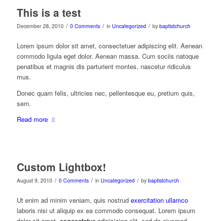
This is a test
/
/
/
December 28, 2010
0 Comments
in
Uncategorized
by
baptistchurch
Lorem ipsum dolor sit amet, consectetuer adipiscing elit. Aenean
commodo ligula eget dolor. Aenean massa. Cum sociis natoque
penatibus et magnis dis parturient montes, nascetur ridiculus
mus.
Donec quam felis, ultricies nec, pellentesque eu, pretium quis,
sem.
Read more
Custom Lightbox!
/
/
/
August 9, 2010
0 Comments
in
Uncategorized
by
baptistchurch
Ut enim ad minim veniam, quis nostrud
exercitation ullamco
laboris nisi ut aliquip ex ea commodo consequat. Lorem ipsum
dolor sit amet,
consectetur
adipisicing elit, sed do eiusmod