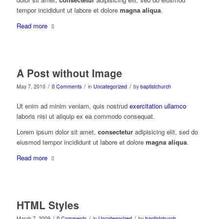
tempor incididunt ut labore et dolore
magna aliqua
.
Read more
A Post without Image
/
/
/
May 7, 2010
0 Comments
in
Uncategorized
by
baptistchurch
Ut enim ad minim veniam, quis nostrud
exercitation ullamco
laboris nisi ut aliquip ex ea commodo consequat.
Lorem ipsum dolor sit amet,
consectetur
adipisicing elit, sed do
eiusmod tempor incididunt ut labore et dolore
magna aliqua
.
Read more
HTML Styles
/
/
/
March 7, 2009
0 Comments
in
Uncategorized
by
baptistchurch